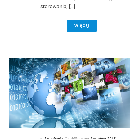
sterowania, [...]
WIĘCEJ
w
Aktualności
Opublikowano
8 grudnia 2015